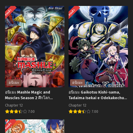
อ
อ
จบแล้ว
จบแล้ว
นิ
นิ
เมะ
เมะ
Re:Zero
Log
kara
Horizon
Hajimeru
รวม
Isekai
พล
Seikatsu Season
คน
3 รี
ติด
เซ
อยู่
อนิเมะ
อนิเมะ
ทชี
ใน
อนิเมะ Mashle Magic and
อนิเมะ Gaikotsu Kishi-sama,
วิต
เกมส์
Muscles Season 2 ศึกโลก
Tadaima Isekai e Odekakechuu
เวทมนตร์คนพลังกล้าม
บันทึกการเดินทางต่างโลกของท่าน
ฝ่า
ตอน
Chapter 12
Chapter 12
(ภาค2) ตอนที่1-12 พากย์ไทย+ซับ
อัศวินกระดูก ตอนที่1-12 พากย์
วิกฤต
ที่1-
7.00
7.00
ไทย
ไทย+ซับไทย
ต่าง
25
อ
อ
จบแล้ว
โลก
พากย์
นิ
นิ