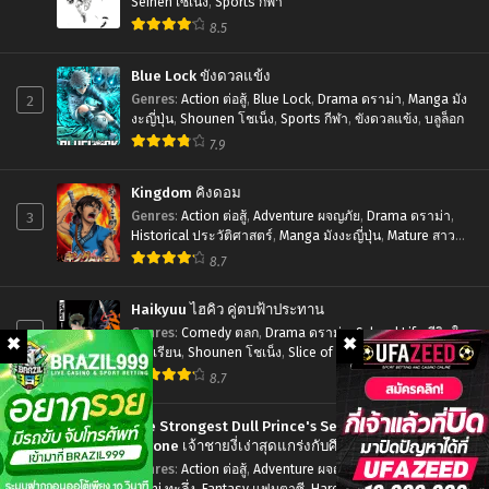
พากย์
อัศวิน
no
Seinen เซเน็ง
,
Sports กีฬา
ไทย+ซับ
กระดูก
8.5
Taizai –
ไทย
ตอน
Cursed
Blue Lock ขังดวลแข้ง
ที่1-
by
2
Genres
:
Action ต่อสู้
,
Blue Lock
,
Drama ดราม่า
,
Manga มัง
12
Light ศึก
งะญี่ปุ่น
,
Shounen โชเน็ง
,
Sports กีฬา
,
ขังดวลแข้ง
,
บลูล็อก
พากย์
7.9
ตํา
ไทย+ซับ
นาน
Kingdom คิงดอม
ไทย
7
3
Genres
:
Action ต่อสู้
,
Adventure ผจญภัย
,
Drama ดราม่า
,
Historical ประวัติศาสตร์
,
Manga มังงะญี่ปุ่น
,
Mature สาว
อัศวิน
ใหญ่
,
Seinen เซเน็ง
,
Tragedy โศกนาฏกรรม
8.7
เดอะ
มูฟ
Haikyuu ไฮคิว คู่ตบฟ้าประทาน
วี่
4
Genres
:
Comedy ตลก
,
Drama ดราม่า
,
School Life ชีวิตใน
โรงเรียน
,
Shounen โชเน็ง
,
Slice of Life รั้วโรงเรียน
,
สาป
Sports กีฬา
8.7
แห่ง
แสง
The Strongest Dull Prince's Secret Battle for the
Throne เจ้าชายงี่เง่าสุดแกร่งกับศึกชิงราชสมบัติ
5
Genres
:
Action ต่อสู้
,
Adventure ผจญภัย
,
Drama ดราม่า
,
Ecchi ทะลึ่ง
,
Fantasy แฟนตาซี
,
Harem ฮาเร็ม
,
Manga มังงะ