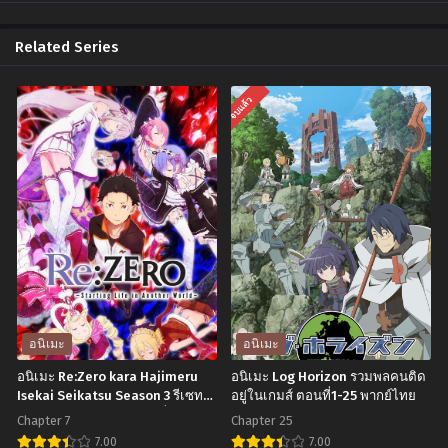
Related Series
จบแล้ว
อนิเมะ
อนิเมะ
อนิเมะ Re:Zero kara Hajimeru
อนิเมะ Log Horizon รวมพลคนติด
Isekai Seikatsu Season 3 รีเซทชี
อยู่ในเกมส์ ตอนที่1-25 พากย์ไทย
วิต ฝ่าวิกฤตต่างโลก ตอนที่1-7 ซับ
Chapter 7
Chapter 25
ไทย
7.00
7.00