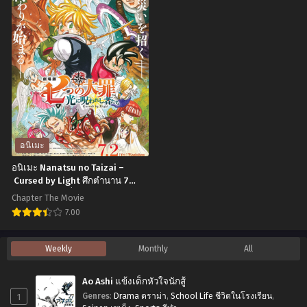
ตอน
ไทย
เมะ
เมะ
ที่1-
Mashle
Gaikotsu
7
Magic
Kishi-
ซับ
and
sama,
ไทย
Muscles
Tadaima
Season
Isekai
2
e
ศึก
Odekakechuu
อนิเมะ
โลก
บันทึก
อนิเมะ Nanatsu no Taizai –
เวทมนตร์
การ
Cursed by Light ศึกตํานาน 7
อัศวิน เดอะมูฟวี่ สาปแห่งแสง
คน
เดิน
Chapter The Movie
พลัง
ทาง
7.00
กล้าม
ต่าง
อ
Weekly
Monthly
All
(ภาค2) ตอน
โลก
นิ
ที่1-
ของ
เมะ
Ao Ashi แข้งเด็กหัวใจนักสู้
12
ท่าน
Nanatsu
1
Genres
:
Drama ดราม่า
,
School Life ชีวิตในโรงเรียน
,