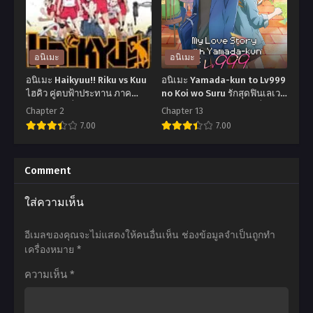
Fushisha
sama
no
ni
Ou
Itsunomanika
อนิเมะ
อนิเมะ
เกม
Dame
อนิเมะ Haikyuu!! Riku vs Kuu
อนิเมะ Yamada-kun to Lv999
จอม
Ningen
ไฮคิว คู่ตบฟ้าประทาน ภาค
no Koi wo Suru รักสุดฟินเลเวล
พิเศษ ตอนที่1-2 ซับไทย
999 กับยามาดะคุง ตอนที่1-13
มาร
ni
Chapter 2
Chapter 13
ซับไทย
7.00
7.00
พิชิต
Sareteita
โลก
Ken
อ
อ
เดอะ
ขาด
นิ
นิ
Comment
มูฟ
คุณ
เมะ
เมะ
ใส่ความเห็น
วี่
นางฟ้า
Haikyuu!!
Yamada-
ข้าง
Riku
kun
อีเมลของคุณจะไม่แสดงให้คนอื่นเห็น
ช่องข้อมูลจำเป็นถูกทำ
ห้อง
vs
to
เครื่องหมาย
*
ไป
Kuu
Lv999
ความเห็น
*
ผม
ไฮ
no
คง
คิว
Koi