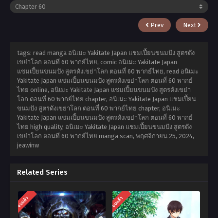
Prev
Next
tags: read manga อนิเมะ Yakitate Japan แชมเปี้ยนขนมปัง สูตรดัง
เขย่าโลก ตอนที่ 60 พากย์ไทย, comic อนิเมะ Yakitate Japan
แชมเปี้ยนขนมปัง สูตรดังเขย่าโลก ตอนที่ 60 พากย์ไทย, read อนิเมะ
Yakitate Japan แชมเปี้ยนขนมปัง สูตรดังเขย่าโลก ตอนที่ 60 พากย์
ไทย online, อนิเมะ Yakitate Japan แชมเปี้ยนขนมปัง สูตรดังเขย่า
โลก ตอนที่ 60 พากย์ไทย chapter, อนิเมะ Yakitate Japan แชมเปี้ยน
ขนมปัง สูตรดังเขย่าโลก ตอนที่ 60 พากย์ไทย chapter, อนิเมะ
Yakitate Japan แชมเปี้ยนขนมปัง สูตรดังเขย่าโลก ตอนที่ 60 พากย์
ไทย high quality, อนิเมะ Yakitate Japan แชมเปี้ยนขนมปัง สูตรดัง
เขย่าโลก ตอนที่ 60 พากย์ไทย manga scan,
พฤศจิกายน 25, 2024
,
jeawinw
Related Series
จบแล้ว
จบแล้ว