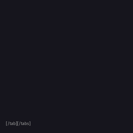
[/tab][/tabs]