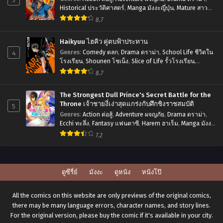
Historical ประวัติศาสตร์
,
Manga มังงะญี่ปุ่น
,
Mature สาว
ใหญ่
,
Seinen เซเน็ง
,
Tragedy โศกนาฏกรรม
8.7
Haikyuu ไฮคิว คู่ตบฟ้าประทาน
4
Genres
:
Comedy ตลก
,
Drama ดราม่า
,
School Life ชีวิตใน
โรงเรียน
,
Shounen โชเน็ง
,
Slice of Life รั้วโรงเรียน
,
Sports กีฬา
8.7
The Strongest Dull Prince's Secret Battle for the
Throne เจ้าชายงี่เง่าสุดแกร่งกับศึกชิงราชสมบัติ
5
Genres
:
Action ต่อสู้
,
Adventure ผจญภัย
,
Drama ดราม่า
,
Ecchi ทะลึ่ง
,
Fantasy แฟนตาซี
,
Harem ฮาเร็ม
,
Manga มังงะ
ญี่ปุ่น
,
Romance โรแมนติก
,
Seinen เซเน็ง
7.2
ดูซีรี่ย์
มังงะ
ดูหนัง
หนังโป๊
All the comics on this website are only previews of the original comics,
there may be many language errors, character names, and story lines.
For the original version, please buy the comic if it's available in your city.