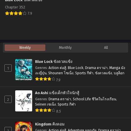
Blue Lock ขังดวลแข้ง
Chapter 352
7.9
Blue
Lock
ขัง
ดวล
Weekly
Monthly
All
แข้ง
Blue Lock ขังดวลแข้ง
1
Genres
:
Action ต่อสู้
,
Blue Lock
,
Drama ดราม่า
,
Manga มัง
งะญี่ปุ่น
,
Shounen โชเน็ง
,
Sports กีฬา
,
ขังดวลแข้ง
,
บลูล็อก
7.9
Ao Ashi แข้งเด็กหัวใจนักสู้
2
Genres
:
Drama ดราม่า
,
School Life ชีวิตในโรงเรียน
,
Seinen เซเน็ง
,
Sports กีฬา
8.5
Kingdom คิงดอม
3
Genres
:
Action ต่อสู้
,
Adventure ผจญภัย
,
Drama ดราม่า
,