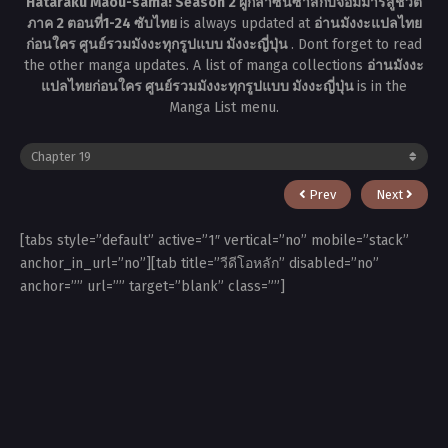
Hataraku Maou-sama! Season 2 ผู้กล้าซึนซ่าส์กับจอมมารสู้ชีวิต
ภาค 2 ตอนที่1-24 ซับไทย
is always updated at
อ่านมังงะแปลไทย
ก่อนใคร ศูนย์รวมมังงะทุกรูปแบบ มังงะญี่ปุ่น
. Dont forget to read
the other manga updates. A list of manga collections
อ่านมังงะ
แปลไทยก่อนใคร ศูนย์รวมมังงะทุกรูปแบบ มังงะญี่ปุ่น
is in the
Manga List menu.
Prev
Next
[tabs style=”default” active=”1″ vertical=”no” mobile=”stack”
anchor_in_url=”no”][tab title=”วีดีโอหลัก” disabled=”no”
anchor=”” url=”” target=”blank” class=””]