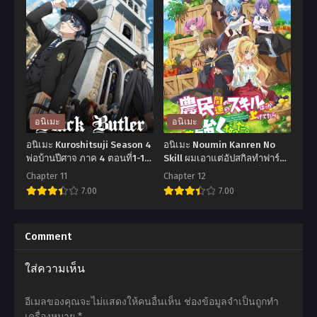
เมะ
เมะ
Re:Zero
Sukitte
kara
Ii
Hajimeru
na
Isekai
yo
Seikatsu รี
พูด
เซ
ว่า
อนิเมะ
อนิเมะ
ทชี
รัก
อนิเมะ Kuroshitsuji Season 4
อนิเมะ Noumin Kanren No
วิต
กับ
พ่อบ้านปีศาจ ภาค 4 ตอนที่1-11
Skill ผมเอาแต่อัปสกิลทำฟาร์ม
ซับไทย
แต่ไม่รู้ทำไมผมถึงได้แข็งแกร่ง
ฝ่า
ฉัน
Chapter 11
Chapter 12
ขึ้นซะงั้น ตอนที่1-12 พากย์
7.00
7.00
วิกฤต
สิ
ไทย+ซับไทย
ต่าง
ตอน
อ
อ
โลก
ที่1-
นิ
นิ
Comment
ตอน
13
เมะ
เมะ
ใส่ความเห็น
ที่1-
ซับ
Kuroshitsuji
Noumin
25
ไทย
Season
Kanren
อีเมลของคุณจะไม่แสดงให้คนอื่นเห็น
ช่องข้อมูลจำเป็นถูกทำ
ซับ
4
No
เครื่องหมาย
*