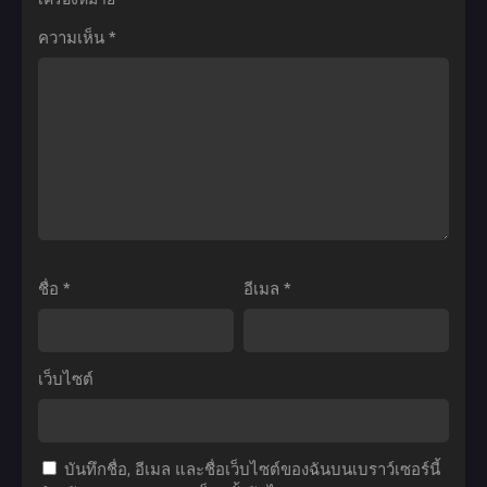
ไทย
พ่อ
Skill
ความเห็น
*
บ้าน
ผม
ปีศาจ
เอาแต่
ภาค
อัป
4
สกิล
ตอน
ทำ
ที่1-
ฟาร์ม
11
แต่
ซับ
ไม่รู้
ไทย
ทำไม
ชื่อ
*
อีเมล
*
ผม
ถึง
ได้
เว็บไซต์
แข็งแกร่ง
ขึ้น
ซะ
บันทึกชื่อ, อีเมล และชื่อเว็บไซต์ของฉันบนเบราว์เซอร์นี้