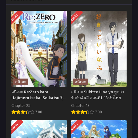
จบแล้ว
จบแล้ว
อนิเมะ
อนิเมะ
อนิเมะ Re:Zero kara
อนิเมะ Sukitte Ii na yo พูดว่า
Hajimeru Isekai Seikatsu รีเซ
รักกับฉันสิ ตอนที่1-13 ซับไทย
ทชีวิต ฝ่าวิกฤตต่างโลก ตอนที่1-
Chapter 25
Chapter 13
25 ซับไทย
7.00
7.00
อ
อ
จบแล้ว
จบแล้ว
นิ
นิ