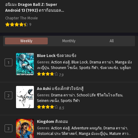
ชน
ที่1-
อนิเมะ Dragon Ball Z: Super
เทพ
24
Android 13 (1992) ดราก้อนบอล
แซด เดอะมูฟวี่ 07: 3 ซุปเปอร์ไซย่า
(ภาค2)
พากย์
Chapter The Movie
ปะทะ มนุษย์ดัดแปลง พากย์ไทย
ตอน
ไทย+ซับ
9
ที่1-
ไทย
อ
Weekly
Monthly
All
15
นิ
พากย์
เมะ
Blue Lock ขังดวลแข้ง
ไทย+ซับ
Dragon
1
Genres
:
Action ต่อสู้
,
Blue Lock
,
Drama ดราม่า
,
Manga มัง
ไทย
Ball
งะญี่ปุ่น
,
Shounen โชเน็ง
,
Sports กีฬา
,
ขังดวลแข้ง
,
บลูล็อก
7.9
Z:
Super
Ao Ashi แข้งเด็กหัวใจนักสู้
Android
2
Genres
:
Drama ดราม่า
,
School Life ชีวิตในโรงเรียน
,
13
Seinen เซเน็ง
,
Sports กีฬา
8.5
(1992)
ดรา
Kingdom คิงดอม
ก้อน
3
Genres
:
Action ต่อสู้
,
Adventure ผจญภัย
,
Drama ดราม่า
,
Historical ประวัติศาสตร์
,
Manga มังงะญี่ปุ่น
,
Mature สาว
บอล