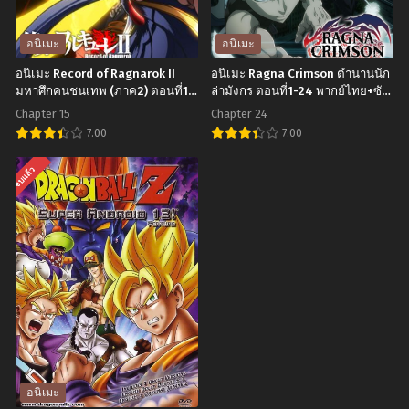
พลิก
เทวดา
โฉม
ขาจร
อนิเมะ
อนิเมะ
นายก
ภาค
อนิเมะ Record of Ragnarok II
อนิเมะ Ragna Crimson ตำนานนัก
ระ
2
มหาศึกคนชนเทพ (ภาค2) ตอนที่1-
ล่ามังกร ตอนที่1-24 พากย์ไทย+ซับ
15 พากย์ไทย+ซับไทย
ไทย
จอก
ตอน
Chapter 15
Chapter 24
ภาค
ที่1-
7.00
7.00
1
13
อ
อ
จบแล้ว
ตอน
ซับ
นิ
นิ
ที่1-
ไทย
เมะ
เมะ
12
Record
Ragna
ซับ
of
Crimson
ไทย
Ragnarok
ตำนาน
II
นัก
มหา
ล่า
ศึก
มังกร
คน
ตอน
อนิเมะ