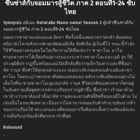
ซึนซ่าส์กับจอมมารสู้ชีวิต ภาค 2 ตอนที่1-24 ซับ
ไทย
Synopsis อนิเมะ Hataraku Maou-sama! Season 2 ผู้กล้าซึนซ่าส์กับ
จอมมารสู้ชีวิต ภาค 2 ตอนที่1-24 ซับไทย
จอมมารซาตานแห่งเอนเต อิสลา ที่ครั้งหนึ่งเคยน่าหวาดกลัว ต้องหลบ
หนีมายังโลกหลังจากพ่ายแพ้ต่อเอมีเลีย จัสติเนีย ผู้เป็นฮีโร่ ขณะนี้กำลัง
ใช้ชีวิตอย่างสงบสุขในโตเกียวภายใต้ชื่อเล่นว่า ซาดาโอะ มาโอ
ท่ามกลางการโต้เถียงกันอย่างรุนแรงระหว่างซาดาโอะและเอมิ จู่ๆ ก็มี
ประตูมิติปรากฏขึ้นพร้อมแอปเปิลลึกลับที่บรรจุเด็กวัยเตาะแตะที่ชื่ออา
ลัส รามุส ซึ่งทำให้ทุกคนต่างงุนงง เธอประทับรอยลงบนตัวเอมิและซา
ดาโอะ โดยระบุว่าพวกเขาคือพ่อแม่ของเธอ หลังจากที่เอมิตกลงอย่างไม่
เต็มใจที่จะช่วยซาดาโอะดูแลอาลัส รามุส ชีวิตปกติของพวกเขาก็ตกอยู่
ในอันตรายเมื่อทูตสวรรค์กาเบรียลปรากฏตัวขึ้น ซึ่งนำข่าวร้ายมาด้วย
เขาอ้างว่าเขาต้องนำทั้งอาลัส รามุสและดาบศักดิ์สิทธิ์ของเอมิไปด้วย ไม่
เช่นนั้นโลกจะพังทลาย เนื่องจากไม่สามารถยอมรับคำทำนายอันน่ากลัว
ของกาเบรียลได้ พระเอกและอดีตจอมมารจึงต้องละทิ้งความขัดแย้งและ
ร่วมมือกันปกป้องสิ่งที่พวกเขารักที่สุด
Released
-