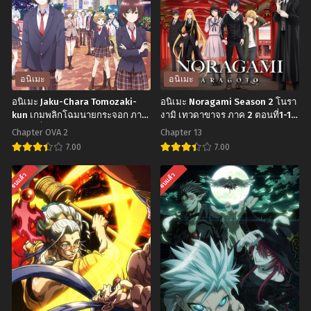
พฤศจิกายน 25, 2024
พฤศจิกายน 25, 2024
Chapter 4
Chapter 3
พฤศจิกายน 25, 2024
พฤศจิกายน 25, 2024
Chapter 2
Chapter 1
อนิเมะ
อนิเมะ
พฤศจิกายน 25, 2024
พฤศจิกายน 25, 2024
อนิเมะ Jaku-Chara Tomozaki-
อนิเมะ Noragami Season 2 โนรา
kun เกมพลิกโฉมนายกระจอก ภาค
งามิ เทวดาขาจร ภาค 2 ตอนที่1-13
1 ตอนที่1-12 ซับไทย
ซับไทย
Chapter OVA 2
Chapter 13
7.00
7.00
อ
อ
จบแล้ว
จบแล้ว
นิ
นิ
เมะ
เมะ
Jaku-
Noragami
Chara
Season
Tomozaki-
2
kun
โนรา
เกม
งามิ