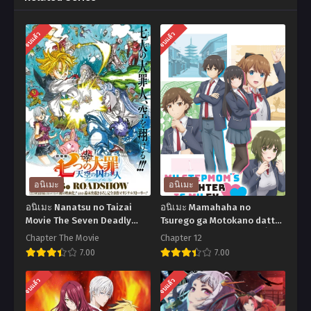
จบแล้ว
จบแล้ว
อนิเมะ
อนิเมะ
อนิเมะ Nanatsu no Taizai
อนิเมะ Mamahaha no
Movie The Seven Deadly
Tsurego ga Motokano datta
Sins Movie Prisoners of the
เอาแล้วไง ยัยแฟนเก่าดันเป็น
Chapter The Movie
Chapter 12
Sky ศึกตํานาน 7 อัศวิน เดอะมูฟ
ลูกสาวแม่ใหม่ ตอนที่1-12 พากย์
7.00
7.00
วี่
ไทย+ซับไทย
อ
อ
จบแล้ว
จบแล้ว
นิ
นิ