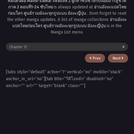
Hataraku Maou-sama! Season 2 ผู้กล้าซึนซ่าส์กับจอมมารสู้ชีวิต
ภาค 2 ตอนที่1-24 ซับไทย
is always updated at
อ่านมังงะแปลไทย
ก่อนใคร ศูนย์รวมมังงะทุกรูปแบบ มังงะญี่ปุ่น
. Dont forget to read
the other manga updates. A list of manga collections
อ่านมังงะ
แปลไทยก่อนใคร ศูนย์รวมมังงะทุกรูปแบบ มังงะญี่ปุ่น
is in the
Manga List menu.
Prev
Next
[tabs style=”default” active=”1″ vertical=”no” mobile=”stack”
anchor_in_url=”no”][tab title=”วีดีโอหลัก” disabled=”no”
anchor=”” url=”” target=”blank” class=””]