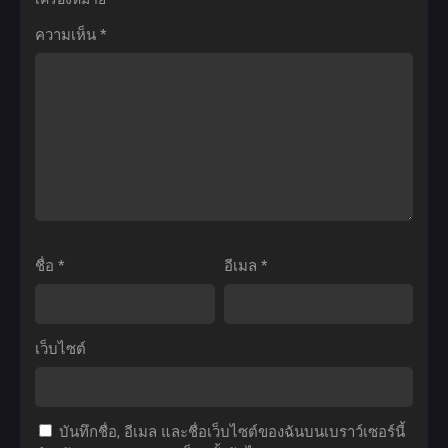
7
ใหม่
3
Season
ความเห็น
*
อัศวิน
ตอน
ยอด
2
เดอะ
ที่1-
นัก
เกิด
มูฟ
12
ปรุง
ใหม่
วี่
พากย์
โซมะ
เป็น
ไทย+ซับ
ภาค
ลูก
ไทย
3
โอชิ
ตอน
ซี
ที่1-
ซั่น
24
2
ชื่อ
*
อีเมล
*
พากย์
ตอน
ไทย+ซับ
ที่1-
ไทย
13
เว็บไซต์
พากย์
ไทย+ซับ
ไทย
บันทึกชื่อ, อีเมล และชื่อเว็บไซต์ของฉันบนเบราว์เซอร์นี้