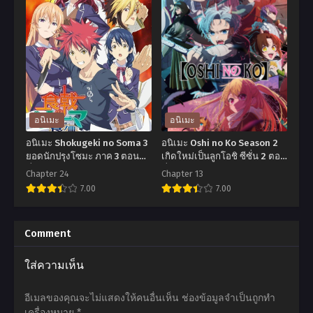
เมะ
เมะ
Nanatsu
Mamahaha
no
no
Taizai
Tsurego
Movie
ga
The
Motokano
Seven
datta
อนิเมะ
อนิเมะ
Deadly
เอา
อนิเมะ Shokugeki no Soma 3
อนิเมะ Oshi no Ko Season 2
Sins
แล้ว
ยอดนักปรุงโซมะ ภาค 3 ตอน
เกิดใหม่เป็นลูกโอชิ ซีซั่น 2 ตอน
ที่1-24 พากย์ไทย+ซับไทย
ที่1-13 พากย์ไทย+ซับไทย
Movie
ไง
Chapter 24
Chapter 13
7.00
7.00
Prisoners
ยัย
of
แฟน
อ
อ
the
เก่า
นิ
นิ
Comment
Sky
ดัน
เมะ
เมะ
ใส่ความเห็น
ศึก
เป็น
Shokugeki
Oshi
ตํา
ลูกสาว
no
no
อีเมลของคุณจะไม่แสดงให้คนอื่นเห็น
ช่องข้อมูลจำเป็นถูกทำ
นาน
แม่
Soma
Ko
เครื่องหมาย
*