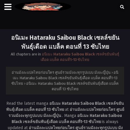
อนิเมะ Hataraku Saibou Black เซลล์ขยัน
พันธุ์เดือด แบล็ค ตอนที่ 13 ซับไทย
All chapters are in
อนิเมะ Hataraku Saibou Black เซลล์ขยันพันธุ์
เดือด แบล็ค ตอนที่1-13 ซับไทย
อ่านมังงะแปลไทยก่อนใคร ศูนย์รวมมังงะทุกรูปแบบ มังงะญี่ปุ่น
›
อนิ
เมะ Hataraku Saibou Black เซลล์ขยันพันธุ์เดือด แบล็ค ตอนที่1-13
ซับไทย
›
อนิเมะ Hataraku Saibou Black เซลล์ขยันพันธุ์เดือด แบล็ค
ตอนที่ 13 ซับไทย
Read the latest manga
อนิเมะ Hataraku Saibou Black เซลล์ขยัน
พันธุ์เดือด แบล็ค ตอนที่ 13 ซับไทย
at
อ่านมังงะแปลไทยก่อนใคร ศูนย์
รวมมังงะทุกรูปแบบ มังงะญี่ปุ่น
. Manga
อนิเมะ Hataraku Saibou
Black เซลล์ขยันพันธุ์เดือด แบล็ค ตอนที่1-13 ซับไทย
is always
updated at
อ่านมังงะแปลไทยก่อนใคร ศูนย์รวมมังงะทุกรูปแบบ มัง