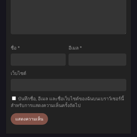
ภาค
Shounen
1
หนุ่ม
ตอน
น้อย
ที่1-
ใส
13
ซื่อ
พากย์
จาก
ชื่อ
*
อีเมล
*
ไทย+ซับ
หมู่บ้าน
ไทย
หน้า
ลา
เว็บไซต์
สท์
ดัน
เจี้ย
บันทึกชื่อ, อีเมล และชื่อเว็บไซต์ของฉันบนเบราว์เซอร์นี้
นมา
สำหรับการแสดงความเห็นครั้งถัดไป
เข้า
กรุง
แล้ว