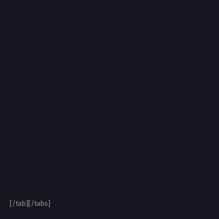
[/tab][/tabs]