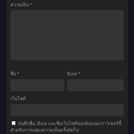
Cursed
Dousunda
ความเห็น
*
วี่
by
เมื่อ
พากย์
Light ศึก
สาว
ไทย+ซับ
ตํา
วาย
ไทย
นาน
กลาย
7
เป็น
อัศวิน
สาว
เดอะ
ฮอต
มูฟ
ตอน
วี่
ที่1-
ชื่อ
*
อีเมล
*
สาป
12
แห่ง
ซับ
แสง
ไทย
เว็บไซต์
บันทึกชื่อ, อีเมล และชื่อเว็บไซต์ของฉันบนเบราว์เซอร์นี้
สำหรับการแสดงความเห็นครั้งถัดไป