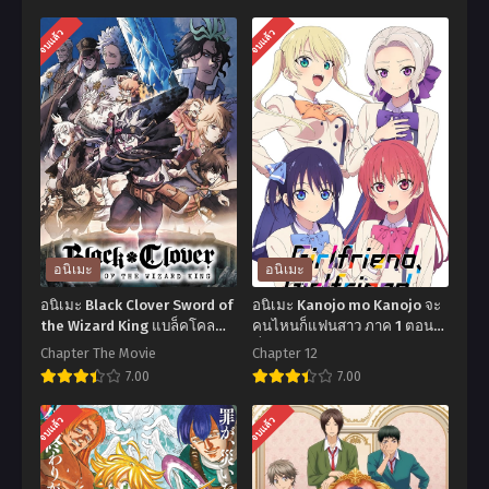
จบแล้ว
จบแล้ว
อนิเมะ
อนิเมะ
อนิเมะ Black Clover Sword of
อนิเมะ Kanojo mo Kanojo จะ
the Wizard King แบล็คโคล
คนไหนก็แฟนสาว ภาค 1 ตอน
เวอร์ ดาบแห่งจักรพรรดิ
ที่1-12 ซับไทย
Chapter The Movie
Chapter 12
เวทมนตร์ เดอะมูฟวี่ พากย์
7.00
7.00
ไทย+ซับไทย
อ
อ
จบแล้ว
จบแล้ว
นิ
นิ
เมะ
เมะ