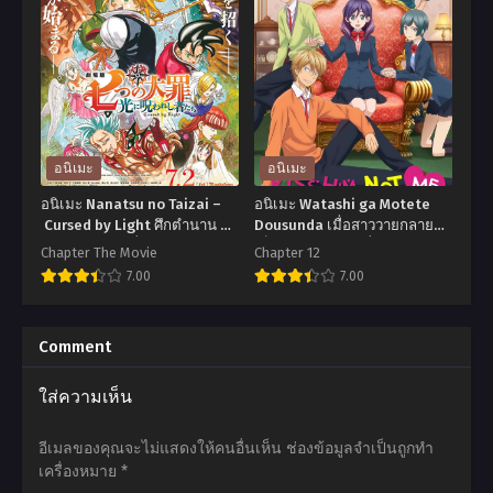
Black
Kanojo
Clover
mo
Sword
Kanojo
of
จะ
the
คน
Wizard
ไหน
อนิเมะ
อนิเมะ
King
ก็
อนิเมะ Nanatsu no Taizai –
อนิเมะ Watashi ga Motete
แบ
แฟน
Cursed by Light ศึกตํานาน 7
Dousunda เมื่อสาววายกลาย
อัศวิน เดอะมูฟวี่ สาปแห่งแสง
เป็นสาวฮอต ตอนที่1-12 ซับไทย
ล็ค
สาว
Chapter The Movie
Chapter 12
7.00
7.00
โคล
ภาค
เวอร์
1
อ
อ
ดาบ
ตอน
นิ
นิ
Comment
แห่ง
ที่1-
เมะ
เมะ
ใส่ความเห็น
จักรพรรดิ
12
Nanatsu
Watashi
เวทมนตร์
ซับ
no
ga
อีเมลของคุณจะไม่แสดงให้คนอื่นเห็น
ช่องข้อมูลจำเป็นถูกทำ
เดอะ
ไทย
Taizai –
Motete
เครื่องหมาย
*
มูฟ