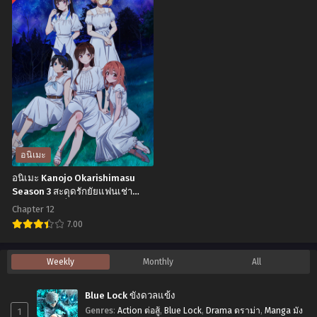
ข้า
ที่1-
เมะ
เมะ
ก็
23
Attack
Nanatsu
เทพ
พากย์
on
no
ภาค
ไทย+ซับ
Titan
Taizai –
2
ไทย
4
Cursed
ตอน
Part
by
ที่1-
2
Light ศึก
12
Shingeki
ตํา
อนิเมะ
พากย์
no
นาน
อนิเมะ Kanojo Okarishimasu
ไทย+ซับ
Kyojin-
7
Season 3 สะดุดรักยัยแฟนเช่า
ไทย
(ภาค3) ตอนที่1-12 ซับไทย
The
อัศวิน
Chapter 12
Final
เดอะ
7.00
Season
มูฟ
อ
Weekly
Monthly
All
Part
วี่
นิ
2
สาป
เมะ
Blue Lock ขังดวลแข้ง
ผ่า
แห่ง
Kanojo
1
Genres
:
Action ต่อสู้
,
Blue Lock
,
Drama ดราม่า
,
Manga มัง