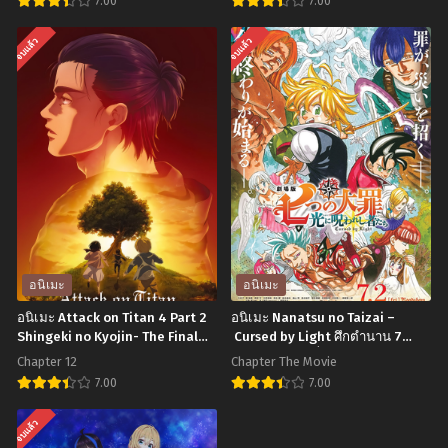
7.00
7.00
ไทย
อ
อ
จบแล้ว
จบแล้ว
นิ
นิ
เมะ
เมะ
Arifureta
Mairimashita!
Shokugyou
Iruma-
De
kun
Sekai
อิ
Saikyou
รุ
Season
มะ
2
คุง
อนิเมะ
อนิเมะ
อาชีพ
กับ
อนิเมะ Attack on Titan 4 Part 2
อนิเมะ Nanatsu no Taizai –
กระจอก
โรงเรียน
Shingeki no Kyojin- The Final
Cursed by Light ศึกตํานาน 7
Season Part 2 ผ่าพิภพไททัน
อัศวิน เดอะมูฟวี่ สาปแห่งแสง
แล้ว
ปิศาจ
Chapter 12
Chapter The Movie
(ภาค4) พาร์ท 2 ตอนที่1-12 ซับไทย
ทำไม
ภาค
7.00
7.00
ยัง
1
อ
อ
จบแล้ว
ไง
ตอน
นิ
นิ