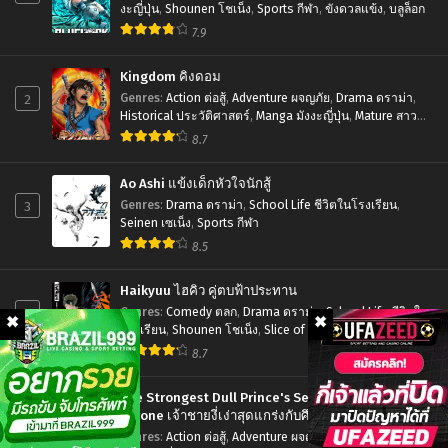
พิภพ
แสง
Okarishimasu
งะญี่ปุ่น
,
Shounen โชเน็ง
,
Sports กีฬา
,
ขังดวลแข้ง
,
บลูล็อก
ไท
7.9
Season
ทัน
3
Kingdom คิงดอม
(ภาค4)
สะ
2
Genres
:
Action ต่อสู้
,
Adventure ผจญภัย
,
Drama ดราม่า
,
พาร์
ดุ
Historical ประวัติศาสตร์
,
Manga มังงะญี่ปุ่น
,
Mature สาว
ใหญ่
,
Seinen เซเน็ง
,
Tragedy โศกนาฏกรรม
ท
8.7
ดรัก
2
ยัย
Ao Ashi แข้งเด็กหัวใจนักสู้
ตอน
แฟน
3
Genres
:
Drama ดราม่า
,
School Life ชีวิตในโรงเรียน
,
ที่1-
Seinen เซเน็ง
,
Sports กีฬา
เช่า
12
8.5
(ภาค3)
ซับ
ตอน
Haikyuu ไฮคิว คู่ตบฟ้าประทาน
ไทย
ที่1-
4
Genres
:
Comedy ตลก
,
Drama ดราม่า
,
School Life ชีวิตใน
โรงเรียน
,
Shounen โชเน็ง
,
Slice of Life รั้วโรงเรียน
,
12
Sports กีฬา
8.7
ซับ
ไทย
The Strongest Dull Prince's Secret Battle for the
Throne เจ้าชายงี่เง่าสุดแกร่งกับศึกชิงราชสมบัติ
5
Genres
:
Action ต่อสู้
,
Adventure ผจญภัย
,
Drama ดราม่า
,