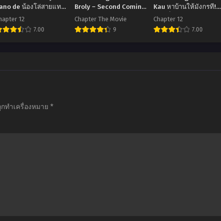
ano de น้องโล่สายแทง
Broly – Second Coming
Kau หาบ้านให้มังกรที!
์ แกร่งเกินร้อย ภาค 1
(1994) ดราก้อนบอลแซด
ตอนที่1-12 ซับไทย
hapter 12
Chapter The Movie
Chapter 12
อนที่1-12 พากย์ไทย+ซับ
เดอะมูฟวี่ 10: การกลับมา
7.00
9
7.00
ทย
ของโบรลี่ พากย์ไทย
อ
อ
อ
ิ
นิ
นิ
มะ
เมะ
เมะ
tai
Dragon
Dragon
no
Ball
Ie
ถูกทำเครื่องหมาย
*
wa
Z:
wo
ya
Broly
Kau
nano
–
หา
de
Second
บ้าน
้อง
Coming
ให้
ล่
(1994)
มังกร
สาย
ดรา
ที!
แทง
ก้อน
ตอน
์
บอล
ที่1-