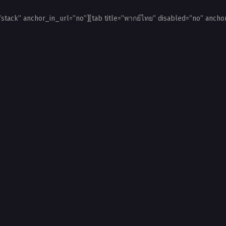
=”stack” anchor_in_url=”no”][tab title=”พากย์ไทย” disabled=”no” anchor