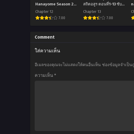
Hanayome Season 2
สถิตอสูร ตอนที่1-13 ซับ
n
เจ้าสาวผมเป็นแฝดห้า
ไทย
ค
Chapter 12
Chapter 13
C
ภาค 2 ตอนที่1-12 ซับไทย
ต
7.00
7.00
ไ
อ
อ
นิ
นิ
น
Comment
เมะ
เมะ
เ
ใส่ความเห็น
5-
Gleipnir
I
Toubun
กา
อีเมลของคุณจะไม่แสดงให้คนอื่นเห็น
ช่องข้อมูลจำเป็น
no
ยา
ความเห็น
*
Hanayome
สถิต
I
Season
อสูร
2
ตอน
เจ้า
ที่1-
น
สาว
13
โ
ผม
ซับ
เป็น
ไทย
แฝด
ค