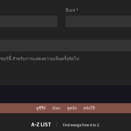
กร่ง
แซด
12
อีเมล
*
กิน
เดอะ
ซับ
้อย
มูฟ
ไทย
ภาค
วี่
10:
ตอน
การก
ี่1-
ลับ
์เซอร์นี้ สำหรับการแสดงความเห็นครั้งถัดไป
2
มา
ากย์
ของ
ทย+ซับ
โบร
ไทย
ลี่
พากย์
ไทย
ดูซีรี่ย์
มังงะ
ดูหนัง
หนังโป๊
A-Z LIST
Find manga from A to Z.