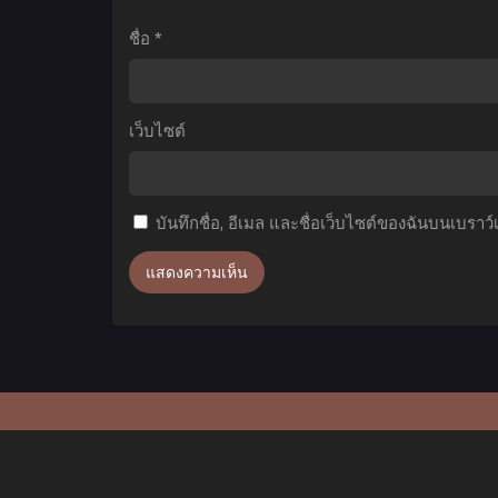
ห้า
แ
ชื่อ
*
ภาค
เ
2
ร
ตอน
เว็บไซต์
ที่1-
1
12
ซับ
ท
บันทึกชื่อ, อีเมล และชื่อเว็บไซต์ของฉันบนเบราว
ไทย
1
พ
ไ