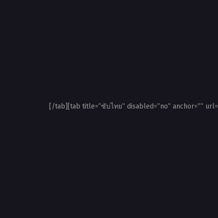
[/tab][tab title=”ซับไทย” disabled=”no” anchor=”” url=