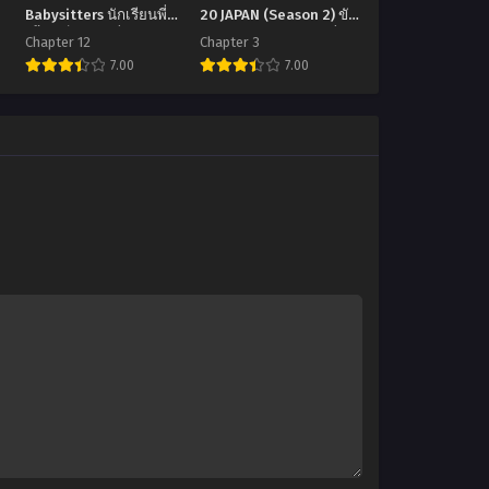
Babysitters นักเรียนพี่
20 JAPAN (Season 2) ขัง
เลี้ยงเด็ก ตอนที่1-12 ซับ
ดวลแข้ง ภาค 2 ตอนที่1-3
Chapter 12
Chapter 3
ไทย
ซับไทย
7.00
7.00
อ
อ
นิ
นิ
เมะ
เมะ
Gakuen
Blue
Babysitters
Lock
นักเรียน
vs
พี่
U-
เลี้ยง
20
เด็ก
JAPAN
ตอน
(Season
ที่1-
2)
12
ขัง
ซับ
ดวล
ไทย
แข้ง