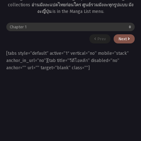
collections
อ่านมังงะแปลไทยก่อนใคร ศูนย์รวมมังงะทุกรูปแบบ มัง
งะญี่ปุ่น
is in the Manga List menu.
Prev
Next
[tabs style=”default” active=”1″ vertical=”no” mobile=”stack”
anchor_in_url=”no”][tab title=”วีดีโอหลัก” disabled=”no”
anchor=”” url=”” target=”blank” class=””]