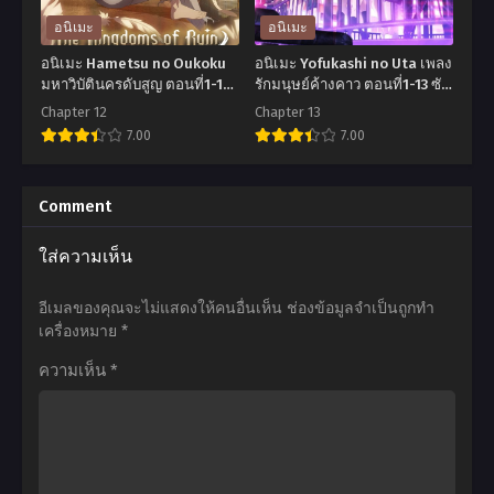
มังกร
จันทรา
อนิเมะ
อนิเมะ
ตอน
นำพา
อนิเมะ Hametsu no Oukoku
อนิเมะ Yofukashi no Uta เพลง
ที่1-
สู่
มหาวิบัตินครดับสูญ ตอนที่1-12
รักมนุษย์ค้างคาว ตอนที่1-13 ซับ
พากย์ไทย+ซับไทย
ไทย
24
ต่าง
Chapter 12
Chapter 13
7.00
7.00
พากย์
โลก
ไทย+ซับ
ภาค
อ
อ
ไทย
1
นิ
นิ
Comment
ตอน
เมะ
เมะ
ใส่ความเห็น
ที่1-
Hametsu
Yofukashi
12
no
no
อีเมลของคุณจะไม่แสดงให้คนอื่นเห็น
ช่องข้อมูลจำเป็นถูกทำ
พากย์
Oukoku
Uta
เครื่องหมาย
*
ไทย+ซับ
มหา
เพลง
ความเห็น
*
ไทย
วิบัติ
รัก
นคร
มนุษย์
ดับ
ค้างคาว
สูญ
ตอน