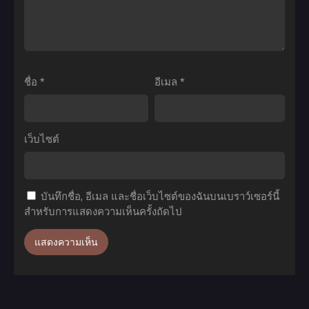
ตอน
ที่1-
ที่1-
13
12
ซับ
พากย์
ไทย
ไทย+ซับ
ชื่อ
*
อีเมล
*
ไทย
เว็บไซต์
บันทึกชื่อ, อีเมล และชื่อเว็บไซต์ของฉันบนเบราว์เซอร์นี้
สำหรับการแสดงความเห็นครั้งถัดไป