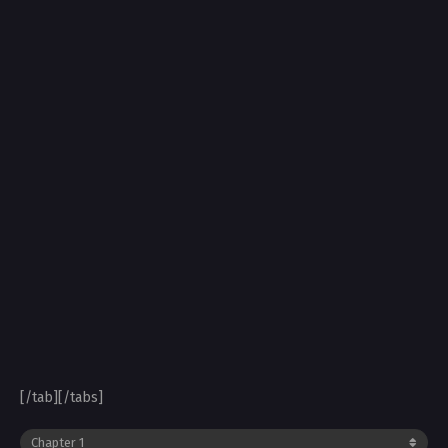
[/tab][/tabs]