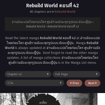
Rebuild World ตอนที่ 42
All chapters are in
Rebuild World
อ่านมังงะแปลไทยก่อนใคร ศูนย์รวมมังงะทุกรูปแบบ มังงะญี่ปุ่น
›
Rebuild World
›
Rebuild World ตอนที่ 42
Read the latest manga
Rebuild World ตอนที่ 42
at
อ่านมังงะแปล
ไทยก่อนใคร ศูนย์รวมมังงะทุกรูปแบบ มังงะญี่ปุ่น
. Manga
Rebuild
World
is always updated at
อ่านมังงะแปลไทยก่อนใคร ศูนย์รวมมัง
งะทุกรูปแบบ มังงะญี่ปุ่น
. Dont forget to read the other manga
updates. A list of manga collections
อ่านมังงะแปลไทยก่อนใคร
ศูนย์รวมมังงะทุกรูปแบบ มังงะญี่ปุ่น
is in the Manga List menu.
Prev
Next