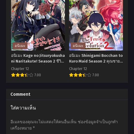
Tensei
Yamada-
shitara
kun
Slime
to
Datta
Lv999
Ken
no
Coleus
Koi
อนิเมะ
อนิเมะ
no
wo
อนิเมะ Kage no Jitsuryokusha
อนิเมะ Shinigami Bocchan to
Yume
Suru
ni Naritakute! Season 2 ชีวิต
Kuro Maid Season 2 คุณชาย
ไม่ต้องเด่น ขอแค่เป็นเทพใน
วิปริตกับเมดสาวรอบจัด ภาค 2
เกิด
รัก
Chapter 12
Chapter 12
เงา ตอนที่1-12 พากย์ไทย+ซับ
ตอนที่1-12 ซับไทย
7.00
7.00
ใหม่
สุด
ไทย
ทั้งที
ฟินเลเวล
อ
อ
ก็
999
นิ
นิ
Comment
เป็น
กับ
เมะ
เมะ
ใส่ความเห็น
สไลม์
ยา
Kage
Shinigami
ไป
มา
no
Bocchan
อีเมลของคุณจะไม่แสดงให้คนอื่นเห็น
ช่องข้อมูลจำเป็นถูกทำ
ซะ
ดะ
Jitsuryokusha
to
เครื่องหมาย
*
แล้ว
คุง