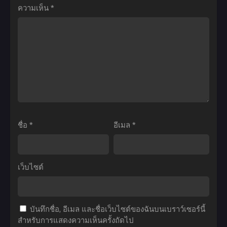
ni
Kuro
ความเห็น
*
ฝัน
ตอน
Naritakute!
Maid
แห่ง
ที่1-
Season
Season
โค
13
2
2
ลี
ซับ
ชีวิต
คุณชาย
อัส
ไทย
ไม่
วิปริต
ตอน
ต้อง
กับ
ที่1-
เด่น
เมด
3
ขอ
สาว
พากย์
แค่
รอบ
ชื่อ
*
อีเมล
*
ไทย+ซับ
เป็น
จัด
ไทย
เทพ
ภาค
ใน
2
เว็บไซต์
เงา
ตอน
ตอน
ที่1-
ที่1-
12
บันทึกชื่อ, อีเมล และชื่อเว็บไซต์ของฉันบนเบราว์เซอร์นี้
12
ซับ
สำหรับการแสดงความเห็นครั้งถัดไป