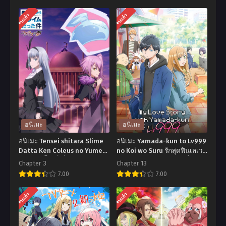
จบแล้ว
จบแล้ว
อนิเมะ
อนิเมะ
อนิเมะ Tensei shitara Slime
อนิเมะ Yamada-kun to Lv999
Datta Ken Coleus no Yume
no Koi wo Suru รักสุดฟินเลเวล
เกิดใหม่ทั้งทีก็เป็นสไลม์ไปซะ
999 กับยามาดะคุง ตอนที่1-13
Chapter 3
Chapter 13
แล้ว ฝันแห่งโคลีอัส ตอนที่1-3
ซับไทย
7.00
7.00
พากย์ไทย+ซับไทย
อ
อ
จบแล้ว
จบแล้ว
นิ
นิ
เมะ
เมะ