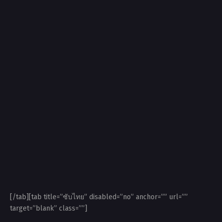
[/tab][tab title=”ซับไทย” disabled=”no” anchor=”” url=””
target=”blank” class=””]