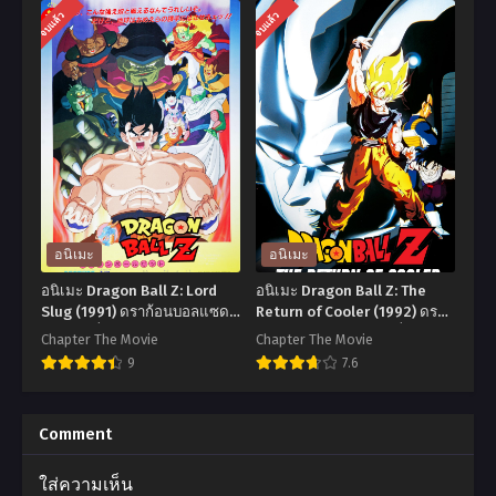
อ
อ
จบแล้ว
จบแล้ว
นิ
นิ
เมะ
เมะ
Dragon
Dragon
Ball
Ball
GT
Z:
ดรา
Broly
ก้อน
–
บอล
The
อนิเมะ
อนิเมะ
GT
Legendary
อนิเมะ Dragon Ball Z: Lord
อนิเมะ Dragon Ball Z: The
ตอน
Super
Slug (1991) ดราก้อนบอลแซด
Return of Cooler (1992) ดรา
เดอะมูฟวี่ 04: ซูเปอร์ไซย่า ซง
ก้อนบอลแซด เดอะมูฟวี่ 06:
ที่1-
Saiyan
Chapter The Movie
Chapter The Movie
โกคู พากย์ไทย
การกลับมาของคูลเลอร์ พากย์
9
7.6
64
(1993)
ไทย
พากย์
ดรา
อ
อ
ไทย
ก้อน
นิ
นิ
Comment
บอล
เมะ
เมะ
ใส่ความเห็น
แซด
Dragon
Dragon