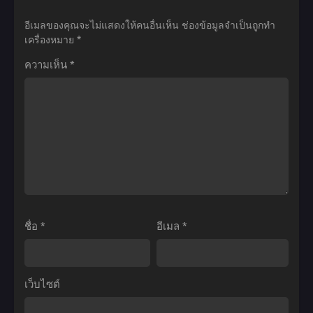
เดอะ
Ball
Ball
อีเมลของคุณจะไม่แสดงให้คนอื่นเห็น
ช่องข้อมูลจำเป็นถูกทำ
มูฟ
Z:
Z:
เครื่องหมาย
*
วี่
Lord
The
ความเห็น
*
08:
Slug
Return
ร้อน
(1991)
of
แรง
ดรา
Cooler
สุด
ก้อน
(1992)
ขั้ว
บอล
ดรา
ศึก
แซด
ก้อน
ระเบิด
เดอะ
บอล
ซุปเปอร์
มูฟ
แซด
ไซ
วี่
เดอะ
ชื่อ
*
อีเมล
*
ย่า
04:
มูฟ
พากย์
ซู
วี่
ไทย
เปอร์
06:
เว็บไซต์
ไซ
การก