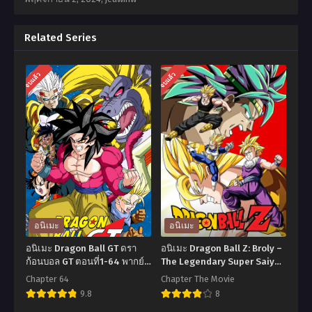
Related Series
จบแล้ว
จบแล้ว
อนิเมะ
อนิเมะ
อนิเมะ Dragon Ball GT ดรา
อนิเมะ Dragon Ball Z: Broly –
ก้อนบอล GT ตอนที่1-64 พากย์
The Legendary Super Saiyan
ไทย
(1993) ดราก้อนบอลแซด เดอะ
Chapter 64
Chapter The Movie
มูฟวี่ 08: ร้อนแรงสุดขั้ว ศึก
9.8
8
ระเบิดซุปเปอร์ไซย่า พากย์ไทย