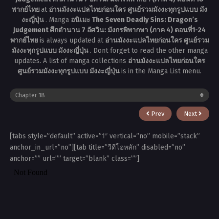
พากย์ไทย
at
อ่านมังงะแปลไทยก่อนใคร ศูนย์รวมมังงะทุกรูปแบบ มัง
งะญี่ปุ่น
. Manga
อนิเมะ The Seven Deadly Sins: Dragon’s
Judgement ศึกตำนาน 7 อัศวิน: มังกรพิพากษา (ภาค 4) ตอนที่1-24
พากย์ไทย
is always updated at
อ่านมังงะแปลไทยก่อนใคร ศูนย์รวม
มังงะทุกรูปแบบ มังงะญี่ปุ่น
. Dont forget to read the other manga
updates. A list of manga collections
อ่านมังงะแปลไทยก่อนใคร
ศูนย์รวมมังงะทุกรูปแบบ มังงะญี่ปุ่น
is in the Manga List menu.
Prev
Next
[tabs style=”default” active=”1″ vertical=”no” mobile=”stack”
anchor_in_url=”no”][tab title=”วีดีโอหลัก” disabled=”no”
anchor=”” url=”” target=”blank” class=””]