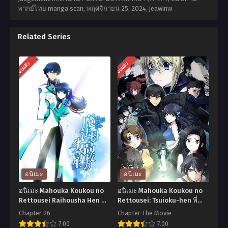
พากย์ไทย manga scan,
พฤศจิกายน 25, 2024
,
jeawinw
Related Series
จบแล้ว
จบแล้ว
อนิเมะ
อนิเมะ
อนิเมะ Mahouka Koukou no
อนิเมะ Mahouka Koukou no
Rettousei Raihousha Hen พี่
Rettousei: Tsuioku-hen พี่
น้องปริศนา โรงเรียนเวทมนต์
น้องปริศนาโรงเรียนมหาเวท
Chapter 26
Chapter The Movie
ภาค1 ตอนที่1-26 พากย์ไทย
ภาคย้อนความหลัง เดอะมูฟวี่
7.00
7.00