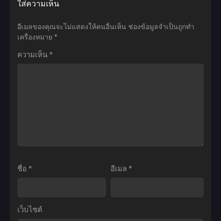
ใส่ความเห็น
ตอน
ย้อน
Shin
Rokudenashi
ที่1-
ความ
no
Majutsu
อีเมลของคุณจะไม่แสดงให้คนอื่นเห็น
ช่องข้อมูลจำเป็นถูกทำ
26
หลัง
Nakama
Koushi
เครื่องหมาย
*
พากย์
เดอะ
ja
to
ความเห็น
*
ไทย
มูฟ
Nai
Akashic
วี่
to
Records
Yuusha
ตอน
no
ที่1-
Party
12
wo
ซับ
Oidasareta
ไทย
node
Season
ชื่อ
*
อีเมล
*
2
ผม
โดน
เว็บไซต์
กลุ่ม