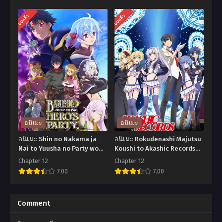
อ
อ
จบแล้ว
จบแล้ว
นิ
นิ
เมะ
เมะ
Mahouka
Mahouka
Koukou
Koukou
no
no
Rettousei
Rettousei:
Raihousha
Tsuioku-
Hen
hen
อนิเมะ
อนิเมะ
พี่
พี่
อนิเมะ Shin no Nakama ja
อนิเมะ Rokudenashi Majutsu
น้อง
น้อง
Nai to Yuusha no Party wo
Koushi to Akashic Records
Oidasareta node Season 2
ตอนที่1-12 ซับไทย
ปริศนา
ปริศนา
Chapter 12
Chapter 12
ผมโดนกลุ่มผู้กล้าขับไสเลยต้อง
7.00
7.00
โรงเรียน
โรงเรียน
ไปสโลว์ไลฟ์ที่ชายแดน ภาค
เวท
มหา
ตอนที่1-13 ซับไทย
อ
อ
มนต์
เวท
นิ
นิ
Comment
ภาค1
ภาค
เมะ
เมะ