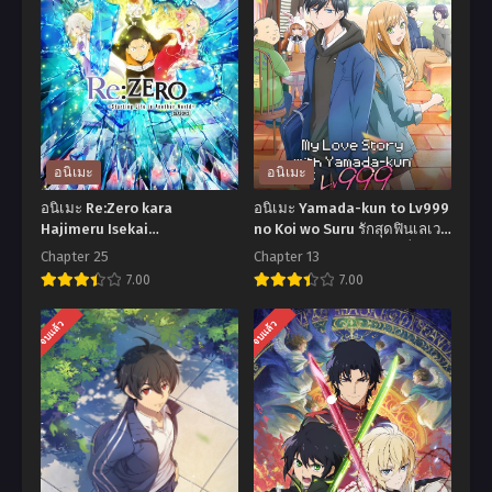
อนิเมะ
อนิเมะ
อนิเมะ Re:Zero kara
อนิเมะ Yamada-kun to Lv999
Hajimeru Isekai
no Koi wo Suru รักสุดฟินเลเวล
Seikatsu Season 2 รีเซทชีวิต
999 กับยามาดะคุง ตอนที่1-13
Chapter 25
Chapter 13
ฝ่าวิกฤตต่างโลก ตอนที่1-25 ซับ
ซับไทย
7.00
7.00
ไทย
อ
อ
จบแล้ว
จบแล้ว
นิ
นิ
เมะ
เมะ
Re:Zero
Yamada-
kara
kun
Hajimeru
to