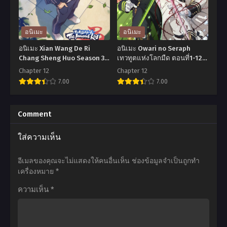
Isekai
Lv999
Seikatsu Season
no
2
Koi
อนิเมะ
อนิเมะ
รี
wo
อนิเมะ Xian Wang De Ri
อนิเมะ Owari no Seraph
เซ
Suru
Chang Sheng Huo Season 3
เทวทูตแห่งโลกมืด ตอนที่1-12
ชีวิตประจำวันของราชาแห่ง
ซับไทย
ทชี
รัก
Chapter 12
Chapter 12
เซียน ภาค 3 ตอนที่1-12 พากย์
7.00
7.00
วิต
สุด
ไทย+ซับไทย
ฝ่า
ฟินเลเวล
อ
อ
วิกฤต
999
นิ
นิ
Comment
ต่าง
กับ
เมะ
เมะ
ใส่ความเห็น
โลก
ยา
Xian
Owari
ตอน
มา
Wang
no
อีเมลของคุณจะไม่แสดงให้คนอื่นเห็น
ช่องข้อมูลจำเป็นถูกทำ
ที่1-
ดะ
De
Seraph
เครื่องหมาย
*
25
คุง
Ri
เทวทูต
ความเห็น
*
ซับ
ตอน
Chang
แห่ง
ไทย
ที่1-
Sheng
โลก
13
Huo
มืด