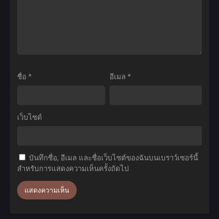
ซับ
Season
ตอน
ไทย
3
ที่1-
ชีวิต
12
ประจำ
ซับ
วัน
ไทย
ของ
ชื่อ
*
อีเมล
*
ราชา
แห่ง
เซียน
เว็บไซต์
ภาค
3
ตอน
บันทึกชื่อ, อีเมล และชื่อเว็บไซต์ของฉันบนเบราว์เซอร์นี้
ที่1-
สำหรับการแสดงความเห็นครั้งถัดไป
12
พากย์
ไทย+ซับ