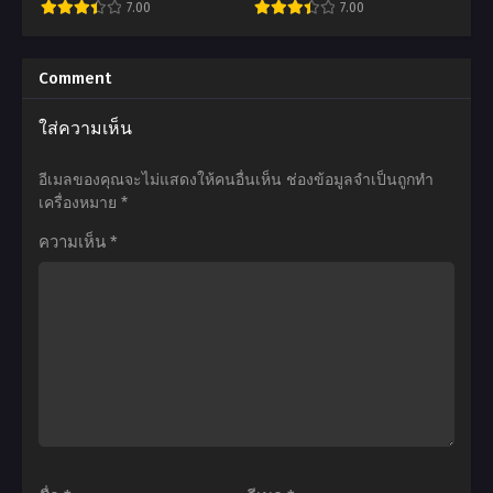
7.00
7.00
เมีย
5
ภาค
ตอน
อ
อ
2
ที่1-
นิ
นิ
Comment
ตอน
13
เมะ
เมะ
ใส่ความเห็น
ที่1-
พากย์
Tate
Overlord
25
ไทย+ซับ
no
โอเวอร์
อีเมลของคุณจะไม่แสดงให้คนอื่นเห็น
ช่องข้อมูลจำเป็นถูกทำ
พากย์
ไทย
Yuusha
ลอร์ด
เครื่องหมาย
*
ไทย
no
จอม
ความเห็น
*
Nariagari
มาร
Season
พิชิต
3
โลก
ผู้
ภาค
กล้า
1
โล่
ตอน
ผงาด
ที่1-
ภาค
13
3
พากย์