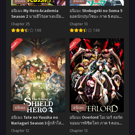
อนิเมะ
อนิเมะ
อนิเมะ My Hero Academia
อนิเมะ Shokugeki no Soma 5
Season 2 มายฮีโร่อคาเดเมีย
ยอดนักปรุงโซมะ ภาค 5 ตอน
ภาค 2 ตอนที่1-25 พากย์ไทย
ที่1-13 พากย์ไทย+ซับไทย
Chapter 25
Chapter 13
7.00
7.00
อ
อ
จบแล้ว
จบแล้ว
นิ
นิ
เมะ
เมะ
My
Shokugeki
Hero
no
Academia
Soma
Season 2
5
มาย
ยอด
ฮีโร่
นัก
อนิเมะ
อนิเมะ
อ
ปรุง
อนิเมะ Tate no Yuusha no
อนิเมะ Overlord โอเวอร์ ลอร์ด
คา
โซมะ
Nariagari Season 3 ผู้กล้าโล่
จอมมารพิชิตโลก ภาค 1 ตอน
ผงาด ภาค 3 ตอนที่1-12 พากย์
ที่1-13 พากย์ไทย+ซับไทย
เด
ภาค
Chapter 12
Chapter 13
ไทย+ซับไทย