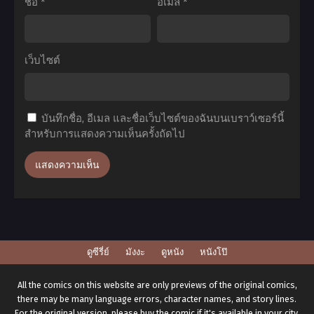
ชื่อ
*
อีเมล
*
ตอน
ไทย+ซับ
ที่1-
ไทย
12
เว็บไซต์
พากย์
ไทย+ซับ
ไทย
บันทึกชื่อ, อีเมล และชื่อเว็บไซต์ของฉันบนเบราว์เซอร์นี้
สำหรับการแสดงความเห็นครั้งถัดไป
ดูซีรี่ย์
มังงะ
ดูหนัง
หนังโป๊
All the comics on this website are only previews of the original comics,
there may be many language errors, character names, and story lines.
For the original version, please buy the comic if it's available in your city.