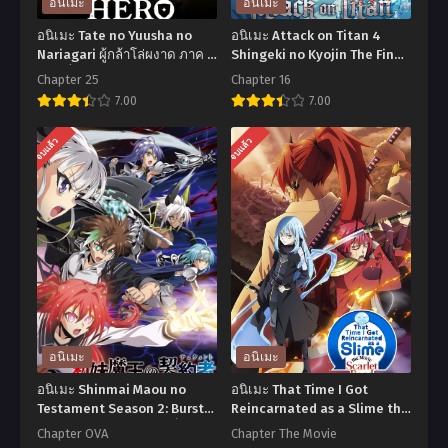
อนิเมะ
อนิเมะ
อนิเมะ Tate no Yuusha no
อนิเมะ Attack on Titan 4
Nariagari ผู้กล้าโล่ผงาด ภาค 1
Shingeki no Kyojin The Final
ตอนที่1-25 พากย์ไทย+ซับไทย
Season ผ่าพิภพไททัน (ภาค4)
Chapter 25
Chapter 16
ตอนที่1-16 ซับไทย
7.00
7.00
อ
อ
จบแล้ว
จบแล้ว
นิ
นิ
เมะ
เมะ
Tate
Attack
no
on
Yuusha
Titan
no
4
Nariagari
Shingeki
ผู้
no
อนิเมะ
อนิเมะ
กล้า
Kyojin
อนิเมะ Shinmai Maou no
อนิเมะ That Time I Got
โล่
The
Testament Season 2: Burst
Reincarnated as a Slime the
น้องสาวมือใหม่ของผมเป็นจอม
Movie- Scarlet Bond เกิดใหม่
ผงาด
Final
Chapter OVA
Chapter The Movie
มาร ภาค 2 ตอนที่1-10 ซับไทย
ทั้งทีก็เป็นสไลม์ไปซะแล้ว เดอะ