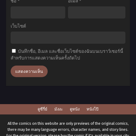
ชื่อ
*
อีเมล
*
เป็น
ใหม่
จอม
ทั้งที
มาร
ก็
เว็บไซต์
ภาค
เป็น
2
สไลม์
ตอน
ไป
บันทึกชื่อ, อีเมล และชื่อเว็บไซต์ของฉันบนเบราว์เซอร์นี้
ที่1-
ซะ
สำหรับการแสดงความเห็นครั้งถัดไป
10
แล้ว
ซับ
เดอะ
ไทย
มูฟ
วี่
สาย
สัมพันธ์
ดูซีรี่ย์
มังงะ
ดูหนัง
หนังโป๊
สี
ชาด
All the comics on this website are only previews of the original comics,
there may be many language errors, character names, and story lines.
พากย์
For the original version, please buy the comic if it's available in your city.