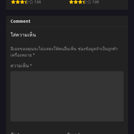
7.00
7.00
ภาค
Season
มูฟวี่ สายสัมพันธ์สีชาด พากย์
1
ผ่า
ไทย+ซับไทย
อ
อ
ตอน
พิภพ
นิ
นิ
Comment
ที่1-
ไท
เมะ
เมะ
ใส่ความเห็น
25
ทัน
Shinmai
That
พากย์
(ภาค4)
Maou
Time
อีเมลของคุณจะไม่แสดงให้คนอื่นเห็น
ช่องข้อมูลจำเป็นถูกทำ
ไทย+ซับ
ตอน
no
I
เครื่องหมาย
*
ไทย
ที่1-
Testament
Got
ความเห็น
*
16
Season
Reincarnated
ซับ
2:
as
ไทย
Burst
a
น้อง
Slime
สาว
the
มือ
Movie-
ใหม่
Scarlet
ของ
Bond
ผม
เกิด