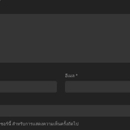
ัง
wa
Haireru
ดวล
Iya
Kakushi
ข้ง
nano
Dungeon
ตอน
de
ดัน
ี่1-
Season
เจี้ยน
24
2
ลับ
ากย์
น้อง
ที่
ทย+ซับ
โล่
มี
ไทย
สาย
แต่
แทง
ข้า
อีเมล
*
ค์
เท่านั้น
แกร่ง
ที่
เกิน
จะ
ร้อย
เข้าไป
ภาค
ได้
2
ตอน
์เซอร์นี้ สำหรับการแสดงความเห็นครั้งถัดไป
ตอน
ที่1-