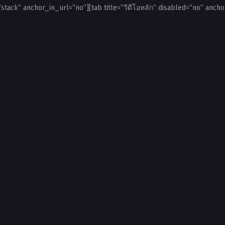
”stack” anchor_in_url=”no”][tab title=”วีดีโอหลัก” disabled=”no” ancho