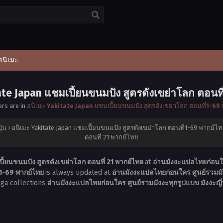
อนิเมะ
ate Japan แชมเปี้ยนขนมปัง สูตรดังเขย่าโลก ตอนที
ers are in
อนิเมะ Yakitate Japan แชมเปี้ยนขนมปัง สูตรดังเขย่าโลก ตอนที่1-69
ุ่น
›
อนิเมะ Yakitate Japan แชมเปี้ยนขนมปัง สูตรดังเขย่าโลก ตอนที่1-69 พากย์ไ
ตอนที่ 21 พากย์ไทย
ี้ยนขนมปัง สูตรดังเขย่าโลก ตอนที่ 21 พากย์ไทย
at
อ่านมังงะแปลไทยก่อนใคร
่1-69 พากย์ไทย
is always updated at
อ่านมังงะแปลไทยก่อนใคร ศูนย์รวมมัง
nga collections
อ่านมังงะแปลไทยก่อนใคร ศูนย์รวมมังงะทุกรูปแบบ มังงะญี่