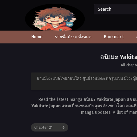
Home
รายชื่อมังงะ ทั้งหมด
Bookmark
อนิเมะ Yakit
All chapt
อ่านมังงะแปลไทยก่อนใคร ศูนย์รวมมังงะทุกรูปแบบ มังงะญี่ป
Read the latest manga
อนิเมะ Yakitate Japan แชมเป
Yakitate Japan แชมเปี้ยนขนมปัง สูตรดังเขย่าโลก ตอนที
manga updates. A list of ma